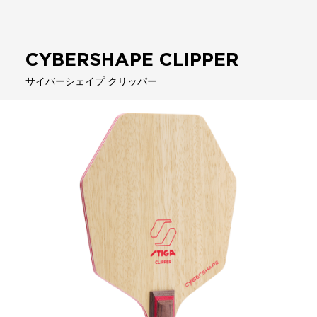
－ RUBBER
－ ラバー
CYBERSHAPE CLIPPER
－ UNIFORM
－ 公認ユニフォーム
サイバーシェイプ クリッパー
－ WEAR
－ アパレル
－ BAG CASE
－ バッグ・ケース
－ MAINTENANCE
－ メンテナンス
－ and More
－ その他
Pickleball
ピックルボール商品一覧
MAIL FORM
お問い合わせ