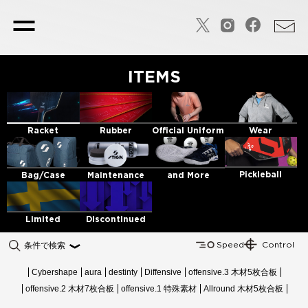
TOP PAGE
トップページ
ITEMS
STIGA SPORTS
会社概要
CYBERSHAPE
Wear
Racket
Rubber
Official Uniform
サイバーシェイプ
HELIX
Pickleball
Bag/Case
Maintenance
and More
HELIXラバー
DNA
Limited
Discontinued
DNAラバー
Speed
Control
条件で検索
Table Tennis
卓球商品一覧
Cybershape
aura
destinty
Diffensive
offensive.3 木材5枚合板
－ RACKET
offensive.2 木材7枚合板
offensive.1 特殊素材
Allround 木材5枚合板
－ ラケット