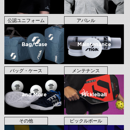
公認ユニフォーム
アパレル
Bag/Case
Maintenance
バッグ・ケース
メンテナンス
and More
Pickleball
その他
ピックルボール