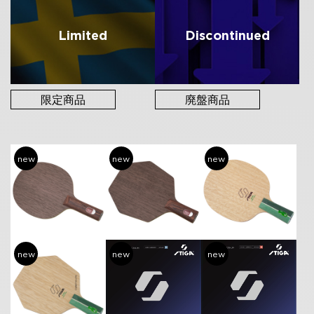
Limited
Discontinued
限定商品
廃盤商品
new
new
new
new
new
new