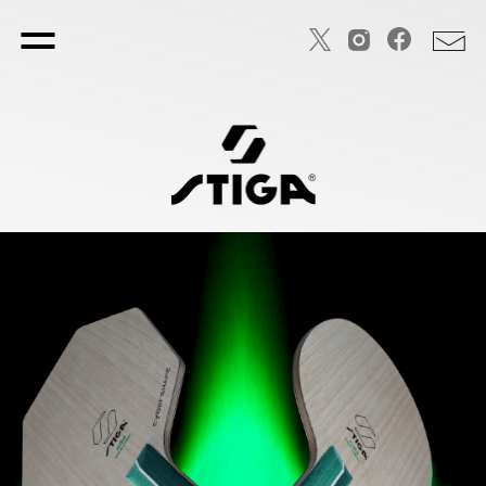
TOP PAGE
トップページ
STIGA SPORTS
会社概要
CYBERSHAPE
サイバーシェイプ
HELIX
HELIXラバー
DNA
DNAラバー
Table Tennis
卓球商品一覧
－ RACKET
－ ラケット