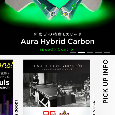
－ RUBBER
－ ラバー
－ UNIFORM
－ 公認ユニフォーム
－ WEAR
－ アパレル
－ BAG CASE
－ バッグ・ケース
－ MAINTENANCE
－ メンテナンス
－ and More
－ その他
Pickleball
ピックルボール商品一覧
MAIL FORM
お問い合わせ