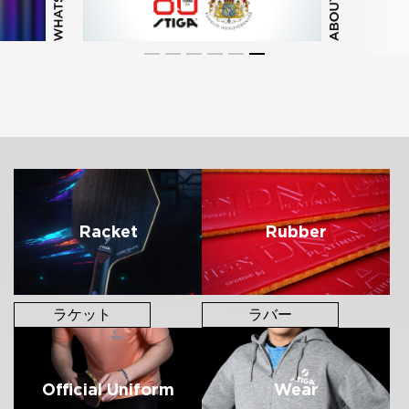
FOLLOW US
Racket
Rubber
ラケット
ラバー
Official Uniform
Wear