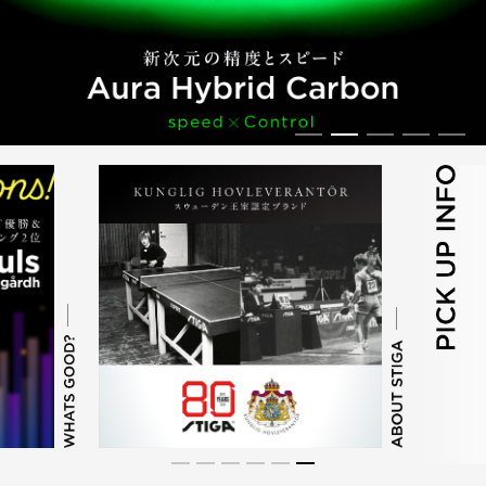
－ RUBBER
－ ラバー
－ UNIFORM
－ 公認ユニフォーム
－ WEAR
－ アパレル
－ BAG CASE
－ バッグ・ケース
－ MAINTENANCE
－ メンテナンス
－ and More
－ その他
Pickleball
ピックルボール商品一覧
MAIL FORM
お問い合わせ