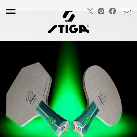
TOP PAGE
トップページ
STIGA SPORTS
会社概要
CYBERSHAPE
サイバーシェイプ
HELIX
HELIXラバー
DNA
DNAラバー
Table Tennis
卓球商品一覧
－ RACKET
－ ラケット